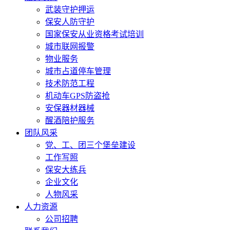
武装守护押运
保安人防守护
国家保安从业资格考试培训
城市联网报警
物业服务
城市占道停车管理
技术防范工程
机动车GPS防盗抢
安保器材器械
醒酒陪护服务
团队风采
党、工、团三个堡垒建设
工作写照
保安大练兵
企业文化
人物风采
人力资源
公司招聘